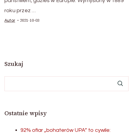
państwem, gdzieś w Europie. Wymyślony w 1889
roku przez …
2021-10-03
Autor
Szukaj
Ostatnie wpisy
92% ofiar „bohaterów UPA” to cywile: