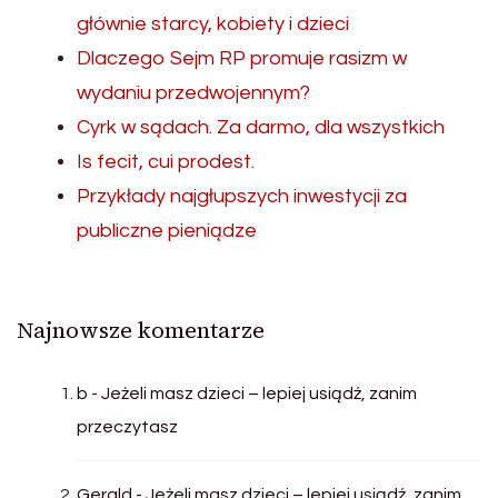
głównie starcy, kobiety i dzieci
Dlaczego Sejm RP promuje rasizm w
wydaniu przedwojennym?
Cyrk w sądach. Za darmo, dla wszystkich
Is fecit, cui prodest.
Przykłady najgłupszych inwestycji za
publiczne pieniądze
Najnowsze komentarze
b
-
Jeżeli masz dzieci – lepiej usiądź, zanim
przeczytasz
Gerald
-
Jeżeli masz dzieci – lepiej usiądź, zanim