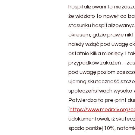
hospitalizowani to niezaszc
że widziało to nawet co ba
stosunku hospitalizowanyc
okresem, gdzie prawie nikt 
należy wziąć pod uwagę okr
ostatnie kilka miesięcy. I 
przypadków zakażeń – zaszc
pod uwagę poziom zaszcze
ujemną skuteczność szczep
społeczeństwach wysoko wy
Potwierdza to pre-print d
(
https://www.medrxiv.org/
udokumentowali, iż skute
spada poniżej 10%, natomia