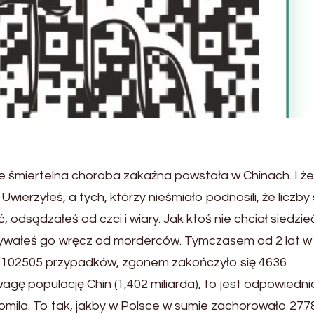
kle śmiertelna choroba zakaźna powstała w Chinach. I że
ierzyłeś, a tych, którzy nieśmiało podnosili, że liczby 
, odsądzałeś od czci i wiary. Jak ktoś nie chciał siedzie
yzywałeś go wręcz od morderców. Tymczasem od 2 lat w
o 102505 przypadków, zgonem zakończyło się 4636
wagę populację
Chin (1,402 miliarda), to jest odpowiedni
romila. To tak, jakby w Polsce w sumie zachorowało 277