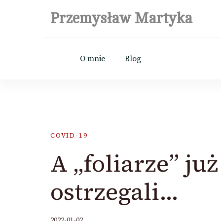
Przemysław Martyka
O mnie
Blog
COVID-19
A „foliarze” j
ostrzegali…
2022-01-02