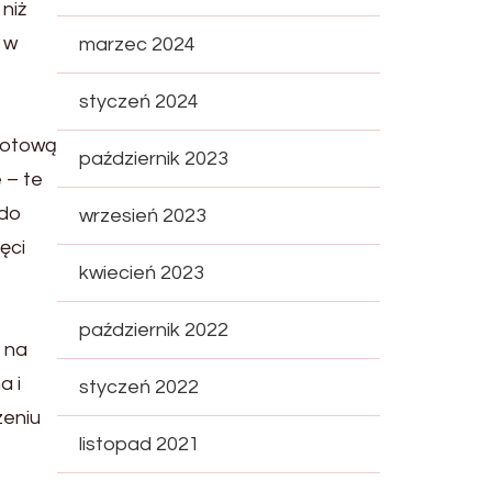
niż
 w
marzec 2024
styczeń 2024
gotową
październik 2023
 – te
 do
wrzesień 2023
ęci
kwiecień 2023
październik 2022
 na
a i
styczeń 2022
zeniu
listopad 2021