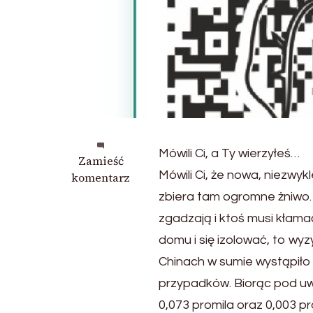
Mówili Ci, a Ty wierzyłeś…
we
Zamieść
Mówili Ci, że nowa, niezwy
wpisie
komentarz
A
zbiera tam ogromne żniwo. Uw
„foliarze”
zgadzają i ktoś musi kłamać
już
domu i się izolować, to w
dawno
temu
Chinach w sumie wystąpił
ostrzegali…
przypadków. Biorąc pod u
0,073 promila oraz 0,003 p