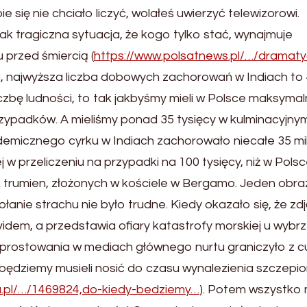
e się nie chciało liczyć, wolałeś uwierzyć telewizorowi.
t tak tragiczna sytuacja, że kogo tylko stać, wynajmuje
u przed śmiercią (
https://www.polsatnews.pl/…/dramat
, najwyższa liczba dobowych zachorowań w Indiach to
liczbę ludności, to tak jakbyśmy mieli w Polsce maksymal
rzypadków. A mieliśmy ponad 35 tysięcy w kulminacyjny
emicznego cyrku w Indiach zachorowało niecałe 35 mi
iej w przeliczeniu na przypadki na 100 tysięcy, niż w Polsc
k trumien, złożonych w kościele w Bergamo. Jeden obr
ołanie strachu nie było trudne. Kiedy okazało się, że zd
idem, a przedstawia ofiary katastrofy morskiej u wybr
prostowania w mediach głównego nurtu graniczyło z 
 będziemy musieli nosić do czasu wynalezienia szczepio
.pl/…/1469824,do-kiedy-bedziemy…
). Potem wszystko 