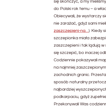
się skończyć, a my mieliśm
do Polski rok temu – a wła
Obiecywali, że wystarczy si
nie zarażać, gdyż sami mieli
zaszczepieni-na…
). Kiedy 
szczepionka miała zabezpi
zaszczepieni i tak lądują w 
się szczepić, bo inaczej o
Codziennie pokazywali map
na najmniej zaszczepionym
zachodnich granic. Przest
sposób naturalny przetocz
najbardziej wyszczepionych
podkarpaciu, gdyż zupełnie
Przekonywali Was codzienn