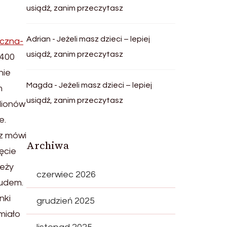
usiądź, zanim przeczytasz
Adrian
-
Jeżeli masz dzieci – lepiej
yczna-
usiądź, zanim przeczytasz
 400
nie
Magda
-
Jeżeli masz dzieci – lepiej
m
usiądź, zanim przeczytasz
lionów
e.
az mówi
Archiwa
jęcie
zeży
czerwiec 2026
cudem.
nki
grudzień 2025
miało