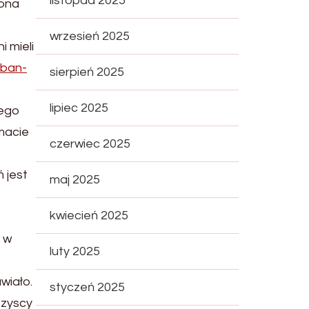
listopad 2025
zona
wrzesień 2025
i mieli
rban-
sierpień 2025
lipiec 2025
tego
 macie
czerwiec 2025
 jest
maj 2025
kwiecień 2025
 w
luty 2025
wiało.
styczeń 2025
szyscy