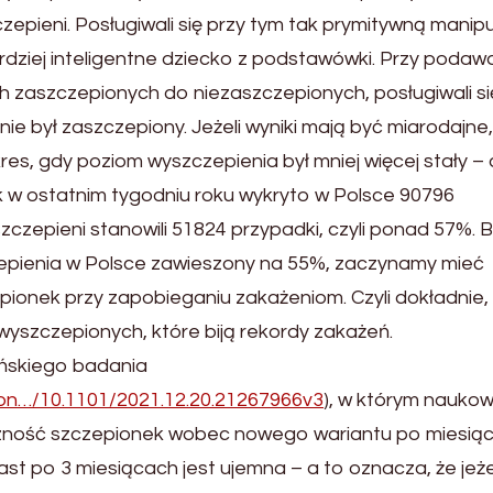
zepieni. Posługiwali się przy tym tak prymitywną manipu
rdziej inteligentne dziecko z podstawówki. Przy podaw
h zaszczepionych do niezaszczepionych, posługiwali si
nie był zaszczepiony. Jeżeli wyniki mają być miarodajne,
es, gdy poziom wyszczepienia był mniej więcej stały – 
tak w ostatnim tygodniu roku wykryto w Polsce 90796
zepieni stanowili 51824 przypadki, czyli ponad 57%. B
pienia w Polsce zawieszony na 55%, zaczynamy mieć
ionek przy zapobieganiu zakażeniom. Czyli dokładnie, 
szczepionych, które biją rekordy zakażeń.
uńskiego badania
con…/10.1101/2021.12.20.21267966v3
), w którym nauko
czność szczepionek wobec nowego wariantu po miesią
st po 3 miesiącach jest ujemna – a to oznacza, że jeże