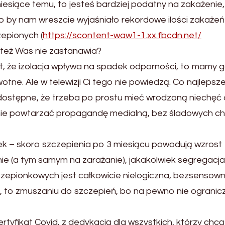
iesiące temu, to jesteś bardziej podatny na zakażenie, 
o by nam wreszcie wyjaśniało rekordowe ilości zakażeń
epionych (
https://scontent-waw1-1.xx.fbcdn.net/
a też Was nie zastanawia?
t, że izolacja wpływa na spadek odporności, to mamy 
tne. Ale w telewizji Ci tego nie powiedzą. Co najlepsze
ostępne, że trzeba po prostu mieć wrodzoną niechęć
nie powtarzać propagandę medialną, bez śladowych ch
k – skoro szczepienia po 3 miesiącu powodują wzrost
e (a tym samym na zarażanie), jakakolwiek segregacja
epionkowych jest całkowicie nielogiczna, bezsensown
, to zmuszaniu do szczepień, bo na pewno nie ogranic
rtyfikat Covid, z dedykacją dla wszystkich, którzy chcą