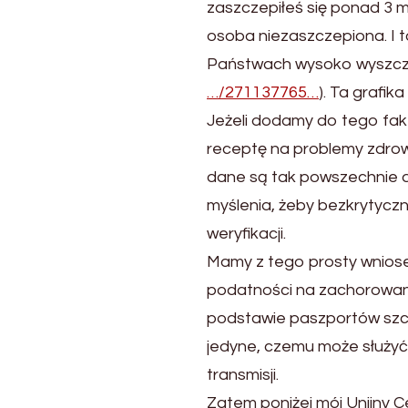
zaszczepiłeś się ponad 3 m
osoba niezaszczepiona. I t
Państwach wysoko wyszcz
…/271137765…
). Ta grafik
Jeżeli dodamy do tego fak
receptę na problemy zdrowo
dane są tak powszechnie d
myślenia, żeby bezkrytycz
weryfikacji.
Mamy z tego prosty wniose
podatności na zachorowani
podstawie paszportów szcz
jedyne, czemu może służyć
transmisji.
Zatem poniżej mój Unijny Ce