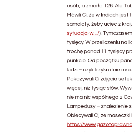
osób, a zmarło 126. Ale Tobi
Mówili Ci, że w Indiach jes
samoloty, żeby uciec z kraj
sytuacja-w…/
). Tymczasem
tysięcy. W przeliczeniu na 
trochę ponad 11 tysięcy p
punkcie. Od początku pand
ludzi – czyli trzykrotnie mn
Pokazywali Ci zdjęcia sete
więcej, niż tysiąc słów. Wyw
nie ma nic wspólnego z Cov
Lampedusy – znalezienie s
Obiecywali Ci, że maseczki
https://www.gazetaprawna