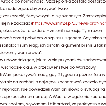
y wrócić do normalności. Szczepionka została dostarc
dza nadal żąda, aby zakrywać twarz.
ę zaszczepić, żeby wszystko się skończyło. Zaszczepien
 się nie zakażać (
https://www.rmf24.pl/…/news-prof-ho
się okazało, że to bzdura – zmienili narrację. Tym razem
eczać przed pobytem w szpitalu i zgonem. Gdy mimo 
szpitalach i umierają, ich ostatni argument brzmi: „i tak
dbierzemy wam prawa”.
y udowadniające, jak to wiele przypadków zachorowań
 wschodzie kraju, w przeciwieństwie do Warszawy i
ali Wam pokazywać mapy, gdy 2 tygodnie później fala w
yła się na zachód, a najwięcej zachorowań zaczęło być
 rejonach. Nie powiedzieli Wam ani słowa o sytuacji na
 zaprzeczała ich narracji. A Was to w ogóle nie zastana
ymi spotami, wywiadami i bilbordami, że praktycznie w