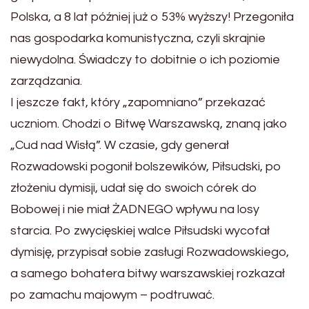
Polska, a 8 lat później już o 53% wyższy! Przegoniła
nas gospodarka komunistyczna, czyli skrajnie
niewydolna. Świadczy to dobitnie o ich poziomie
zarządzania.
I jeszcze fakt, który „zapomniano” przekazać
uczniom. Chodzi o Bitwę Warszawską, znaną jako
„Cud nad Wisłą”. W czasie, gdy generał
Rozwadowski pogonił bolszewików, Piłsudski, po
złożeniu dymisji, udał się do swoich córek do
Bobowej i nie miał ŻADNEGO wpływu na losy
starcia. Po zwycięskiej walce Piłsudski wycofał
dymisję, przypisał sobie zasługi Rozwadowskiego,
a samego bohatera bitwy warszawskiej rozkazał
po zamachu majowym – podtruwać.